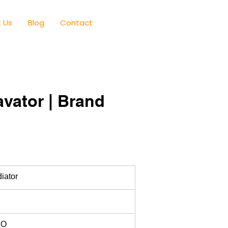
 Us
Blog
Contact
vator | Brand
iator
RO