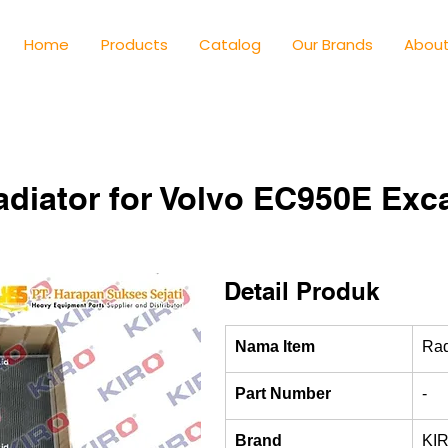
Home
Products
Catalog
Our Brands
About
iator for Volvo EC950E Exca
Detail Produk
Nama Item
Rad
Part Number
-
Brand
KI