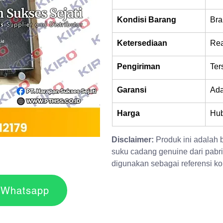
Kondisi Barang
Bra
Ketersediaan
Rea
Pengiriman
Ter
Garansi
Ad
Harga
Hub
Disclaimer:
 Produk ini adalah
suku cadang genuine dari pabri
digunakan sebagai referensi kom
r via Whatsapp