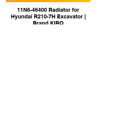
11N6-46400 Radiator for
Hyundai R210-7H Excavator |
Brand KIRO
Radiator for Kobelco SK60-6
Excavator | Brand KIRO