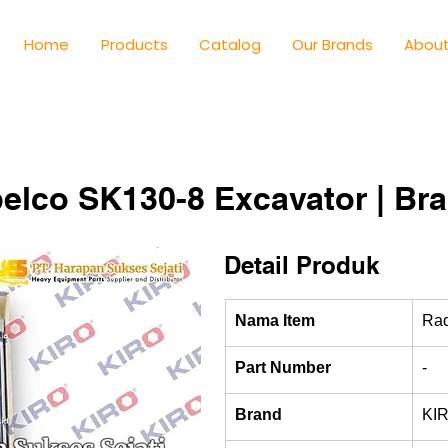
Home
Products
Catalog
Our Brands
About
belco SK130-8 Excavator | Br
Detail Produk
Nama Item
Rad
Part Number
-
Brand
KI