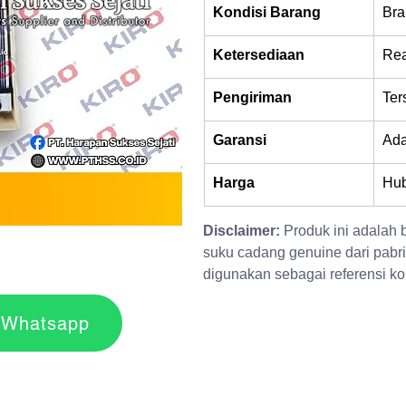
Kondisi Barang
Bra
Ketersediaan
Rea
Pengiriman
Ter
Garansi
Ad
Harga
Hub
Disclaimer:
 Produk ini adalah
suku cadang genuine dari pabri
digunakan sebagai referensi kom
r via Whatsapp