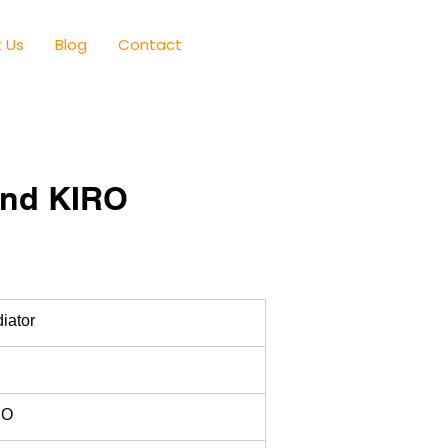
 Us
Blog
Contact
and KIRO
iator
RO