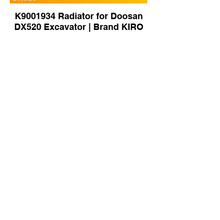
K9001934 Radiator for Doosan
DX520 Excavator | Brand KIRO
423-03-41440 Radiator for
Komatsu WA380-6 Wheel Loader
| Brand KIRO