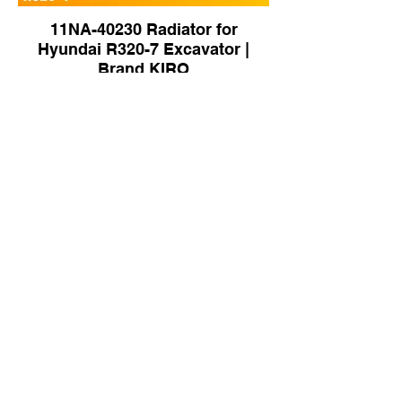
11NA-40230 Radiator for
Hyundai R320-7 Excavator |
Brand KIRO
111H-03-01000 Radiator for
Shantui DH08 Dozer | Brand
KIRO