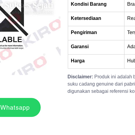
Kondisi Barang
Bra
Ketersediaan
Rea
Pengiriman
Ter
Garansi
Ad
Harga
Hub
Disclaimer:
 Produk ini adalah
suku cadang genuine dari pabri
digunakan sebagai referensi kom
r via Whatsapp