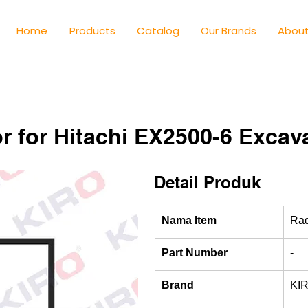
Home
Products
Catalog
Our Brands
About
r for Hitachi EX2500-6 Excav
Detail Produk
Nama Item
Rad
Part Number
-
Brand
KI