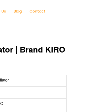
 Us
Blog
Contact
ator | Brand KIRO
iator
RO