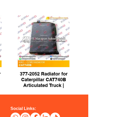
r
377-2052 Radiator for
Caterpillar CAT740B
Articulated Truck |
Brand KIRO
Social Links: