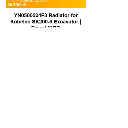
YN0500024F3 Radiator for
Kobelco SK200-6 Excavator |
Brand KIRO
20C4309 20C4309P01 Radiator
for Liugong CLG933 Excavator |