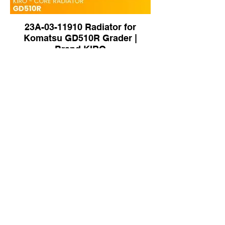
23A-03-11910 Radiator for
Komatsu GD510R Grader |
Brand KIRO
416-03-21140 Radiator for
Komatsu WA100-5 Wheel Loader