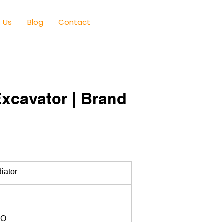
 Us
Blog
Contact
xcavator | Brand
iator
RO