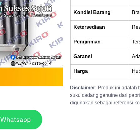
Kondisi Barang
Bra
Ketersediaan
Rea
Pengiriman
Ter
Garansi
Ad
Harga
Hub
Disclaimer:
 Produk ini adalah
suku cadang genuine dari pabri
digunakan sebagai referensi kom
r via Whatsapp