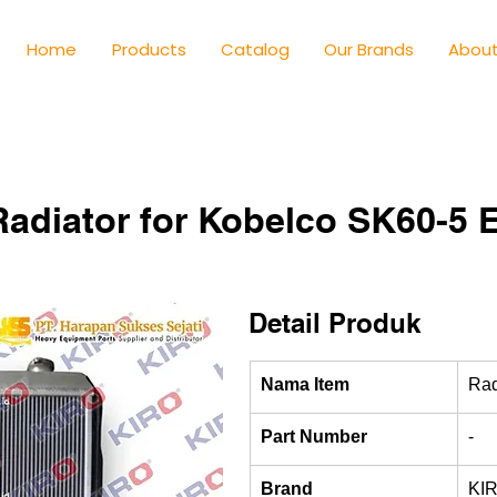
Home
Products
Catalog
Our Brands
About
diator for Kobelco SK60-5 E
Detail Produk
Nama Item
Rad
Part Number
-
Brand
KI