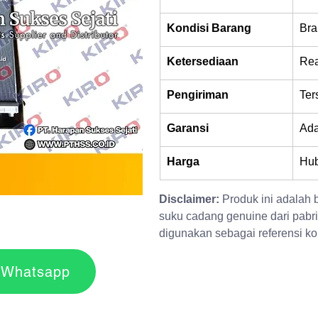
Kondisi Barang
Bra
Ketersediaan
Rea
Pengiriman
Ter
Garansi
Ad
Harga
Hub
Disclaimer:
 Produk ini adalah
suku cadang genuine dari pabri
digunakan sebagai referensi kom
r via Whatsapp