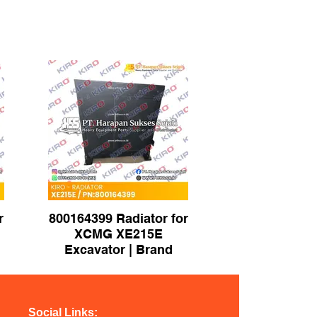
r
800164399 Radiator for
XCMG XE215E
Excavator | Brand
KIRO
Social Links: