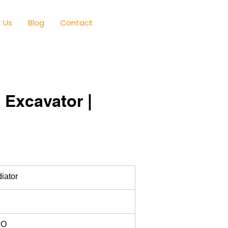
 Us
Blog
Contact
 Excavator |
iator
RO