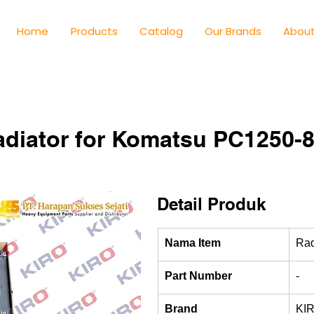
Home
Products
Catalog
Our Brands
About
diator for Komatsu PC1250-8
Detail Produk
Nama Item
Rad
Part Number
-
Brand
KI