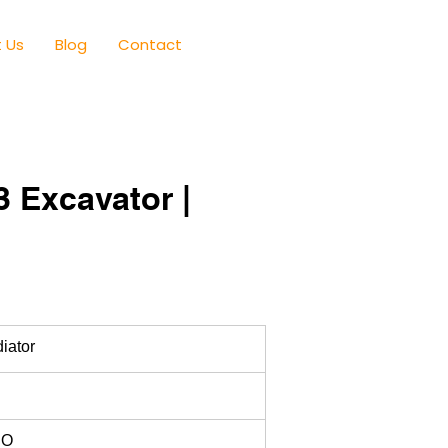
 Us
Blog
Contact
 Excavator |
iator
RO