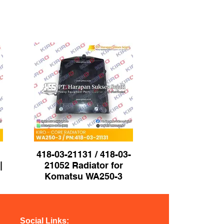
418-03-21131 / 418-03-
|
21052 Radiator for
Komatsu WA250-3
Wheel Loader | Brand
KIRO
Social Links: