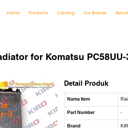
Home
Products
Catalog
Our Brands
About
diator for Komatsu PC58UU-3
Detail Produk
Nama Item
Rad
Part Number
-
Brand
KI