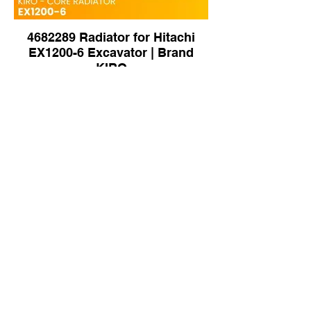
4682289 Radiator for Hitachi
EX1200-6 Excavator | Brand
KIRO
PY05P00019S001 Radiator for
Kobelco SK50P Excavator |