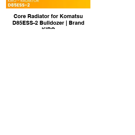
Core Radiator for Komatsu
D85ESS-2 Bulldozer | Brand
KIRO
203-0863 Radiator for Caterpillar
CAT740 Articulated Truck |