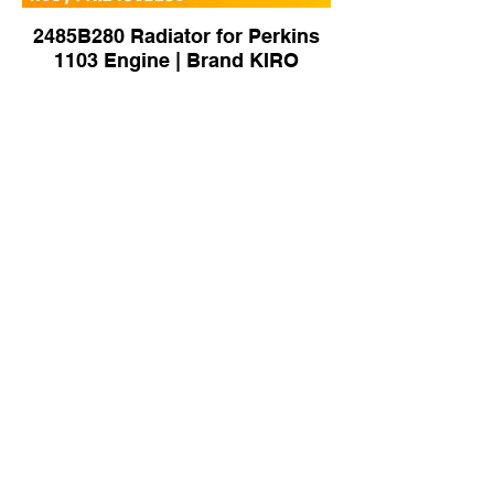
2485B280 Radiator for Perkins
1103 Engine | Brand KIRO
111H-03-01000 Radiator for
Shantui DH08 Dozer | Brand
KIRO