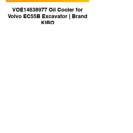
VOE14638977 Oil Cooler for
Volvo EC55B Excavator | Brand
KIRO
46448857 4463075 Oil Cooler for
Hitachi ZX330-3G Excavator |
Brand KIRO