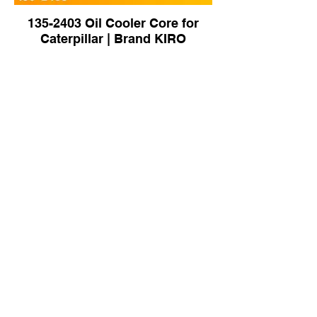
135-2403 Oil Cooler Core for
Caterpillar | Brand KIRO
208-03-76110 Oil Cooler for
Komatsu PC400-8 Excavator |
Brand KIRO