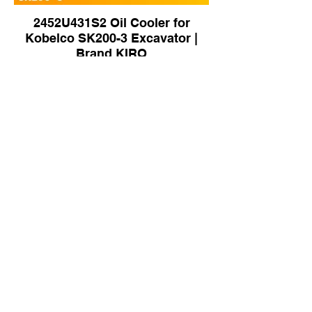
2452U431S2 Oil Cooler for
Kobelco SK200-3 Excavator |
Brand KIRO
Oil Cooler for Liugong LW300
Loader | Brand KIRO