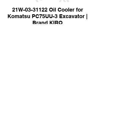
21W-03-31122 Oil Cooler for
Komatsu PC75UU-3 Excavator |
Brand KIRO
103-49-31293 Oil Cooler for
Komatsu D21-6 Dozer | Brand
KIRO