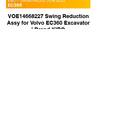
VOE14668227 Swing Reduction
Assy for Volvo EC360 Excavator
| Brand KIRO
XE75/XE80 Swing Motor Assy
for XCMG XE75/XE80 Excavator