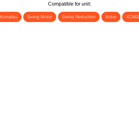
Compatible for unit:
Komatsu
Swing Motor
Swing Reduction
Volvo
XCM