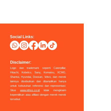
Social Links:
Disclaimer:
Logo dan trademark seperti Caterpillar,
Hitachi, Kobelco, Sany, Komatsu, XCMG,
Shantui, Hyundai, Doosan, Volvo, dan merek
lainnya disebutkan dan ditampilkan hanya
untuk kebutuhan referensi dan representasi.
Situs
www.pthss.co.id
tidak mengklaim
kepemilikan atau afiliasi dengan merek-merek
tersebut.