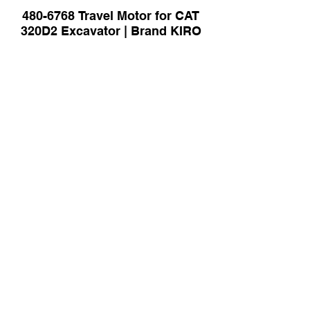
480-6768 Travel Motor for CAT
320D2 Excavator | Brand KIRO
4688059 Travel Motor Assy for
Hitachi EX1200-6 Excavator |
Brand KIRO