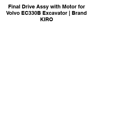
Final Drive Assy with Motor for
Volvo EC330B Excavator | Brand
KIRO
Travel Motor Assy for XCMG
XE370 Excavator | Brand KIRO