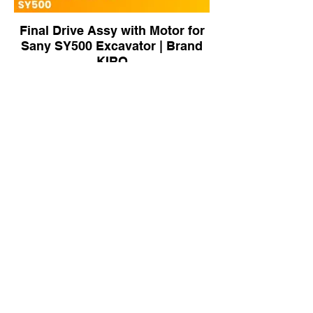
Final Drive Assy with Motor for
Sany SY500 Excavator | Brand
KIRO
417-1114 Travel Motor Assy for
CAT 303E Excavator | Brand