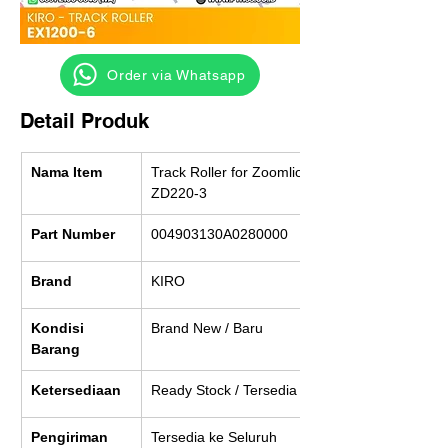
‎ ‎ ‎‎‎ ‎ ‎ ‎ ‎ Order via Whatsapp
Detail Produk
Nama Item
Track Roller for Zoomlion 
ZD220-3
Part Number
004903130A0280000
Brand
KIRO
Kondisi 
Brand New / Baru
Barang
Ketersediaan
Ready Stock / Tersedia
Pengiriman
Tersedia ke Seluruh 