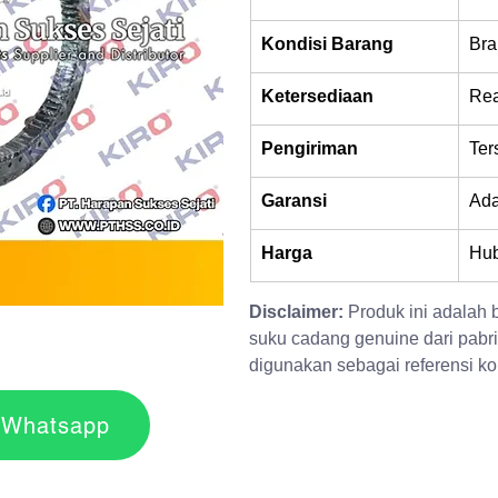
Kondisi Barang
Bra
Ketersediaan
Rea
Pengiriman
Ter
Garansi
Ad
Harga
Hub
Disclaimer:
 Produk ini adalah
suku cadang genuine dari pabri
digunakan sebagai referensi kom
r via Whatsapp