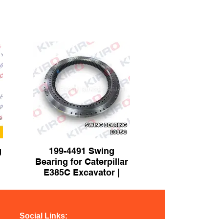
g
199-4491 Swing
Bearing for Caterpillar
E385C Excavator |
Brand KIRO
Social Links: