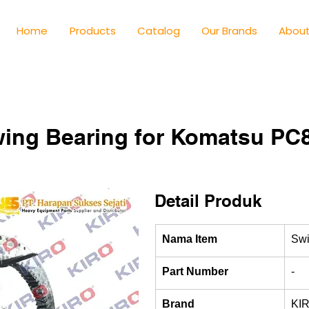
Home
Products
Catalog
Our Brands
About
ing Bearing for Komatsu PC8
Detail Produk
Nama Item
Swi
Part Number
-
Brand
KI