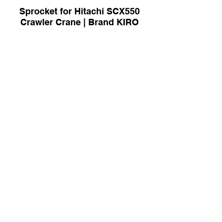
Sprocket for Hitachi SCX550
Crawler Crane | Brand KIRO
Sprocket for Komatsu PC800
Excavator Brand KIRO