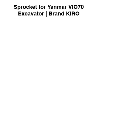
Sprocket for Yanmar VIO70
Excavator | Brand KIRO
264-7961 Sprocket for CAT
Excavator | Brand KIRO