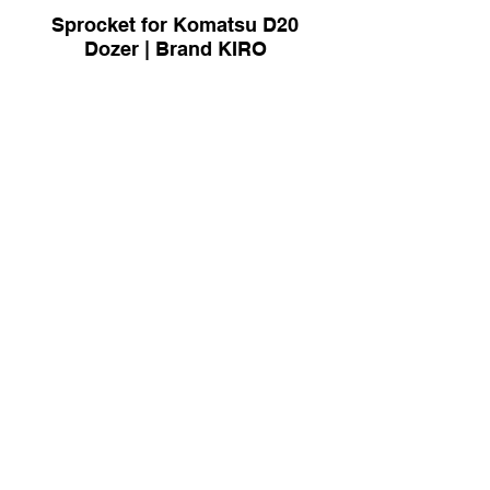
Sprocket for Komatsu D20
Dozer | Brand KIRO
Sprocket for Sandvik DP1100
Drill | Brand KIRO