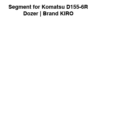
Segment for Komatsu D155-6R
Dozer | Brand KIRO
Sprocket for Epiroc T25 Drilling
Rig | Brand KIRO