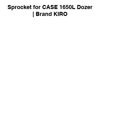
Sprocket for CASE 1650L Dozer
| Brand KIRO
Sprocket for QUY50 Crawler
Crane | Brand KIRO