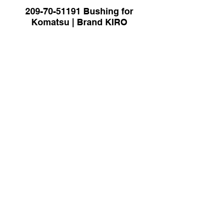
209-70-51191 Bushing for
Komatsu | Brand KIRO
07137-05008 Bushing for
Komatsu HD785 Dump Truck |
Brand KIRO