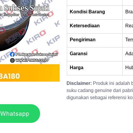
Kondisi Barang
Bra
Ketersediaan
Rea
Pengiriman
Ter
Garansi
Ad
Harga
Hub
Disclaimer:
 Produk ini adalah
suku cadang genuine dari pabri
digunakan sebagai referensi kom
r via Whatsapp