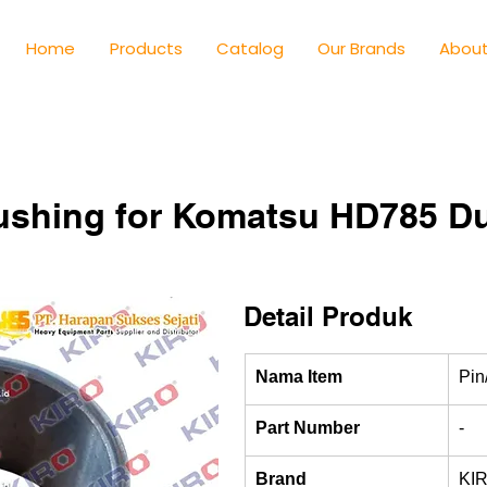
Home
Products
Catalog
Our Brands
About
ushing for Komatsu HD785 Du
Detail Produk
Nama Item
Pin
Part Number
-
Brand
KI