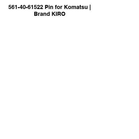
561-40-61522 Pin for Komatsu |
Brand KIRO
207-70-71130 Pin for Komatsu |
Brand KIRO