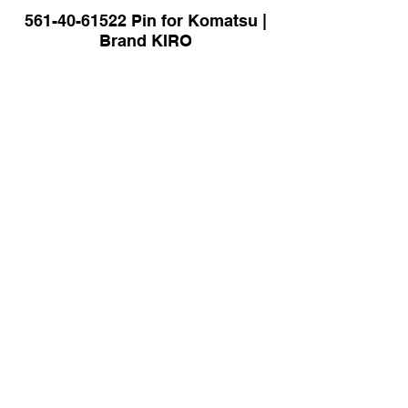
561-40-61522 Pin for Komatsu |
Brand KIRO
Pin for Hitachi ZX870-5G
Excavator | Brand KIRO