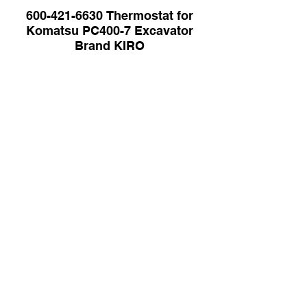
600-421-6630 Thermostat for
Komatsu PC400-7 Excavator
Brand KIRO
PX30VO0043F1 Pilot Valve |
Brand KIRO