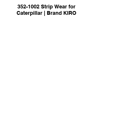
352-1002 Strip Wear for
Caterpillar | Brand KIRO
5334339 Rim Hub Assembly for
SEM644D Wheel Loader | Brand
KIRO