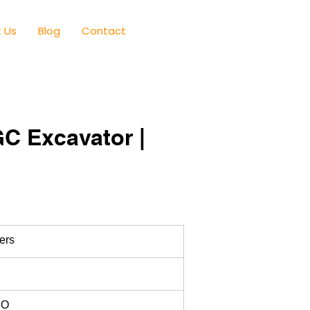
 Us
Blog
Contact
GC Excavator |
ers
RO