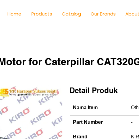
Home
Products
Catalog
Our Brands
About
Motor for Caterpillar CAT320
Detail Produk
Nama Item
Oth
Part Number
-
Brand
KI