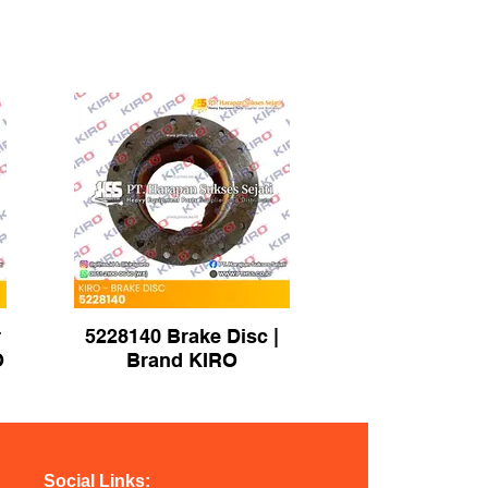
r
5228140 Brake Disc |
O
Brand KIRO
Social Links: