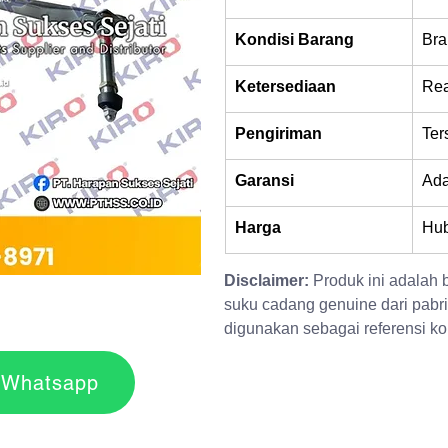
Kondisi Barang
Bra
Ketersediaan
Rea
Pengiriman
Ter
Garansi
Ad
Harga
Hub
Disclaimer:
 Produk ini adalah
suku cadang genuine dari pabri
digunakan sebagai referensi kom
r via Whatsapp