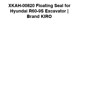
XKAH-00820 Floating Seal for
Hyundai R60-9S Excavator |
Brand KIRO
6261-71-5130 Tube for Komatsu |
Brand KIRO