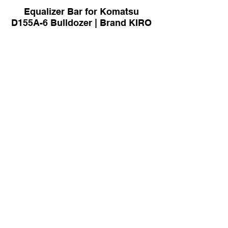
Equalizer Bar for Komatsu
D155A-6 Bulldozer | Brand KIRO
177-4651 Equalizer Bar for
Caterpillar D9T Bulldozer |
Brand KIRO