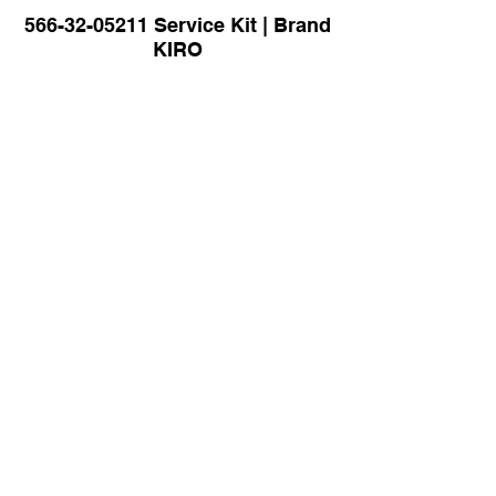
566-32-05211 Service Kit | Brand
KIRO
Foot Work Assy for Sumitomo
SH210-5 Excavator Brand KIRO