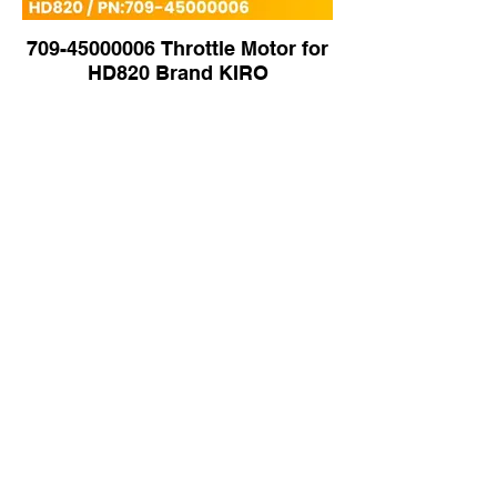
709-45000006 Throttle Motor for
HD820 Brand KIRO
333-1207 Flat Idler Pulley for
Caterpillar CAT C9 Engine |