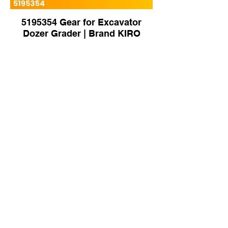
5195354 Gear for Excavator
Dozer Grader | Brand KIRO
6151-12-5120 Manifold Exhaust
Center for Komatsu D85ESS-2