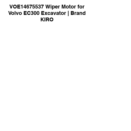
VOE14675537 Wiper Motor for
Volvo EC300 Excavator | Brand
KIRO
17A-50-00111 Equalizer Bar for
Komatsu D156-6 Bulldozer |
Brand KIRO