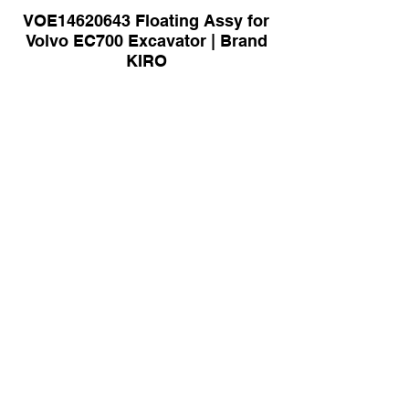
VOE14620643 Floating Assy for
Volvo EC700 Excavator | Brand
KIRO
188-2557 Frame As Front for
Caterpillar | Brand KIRO