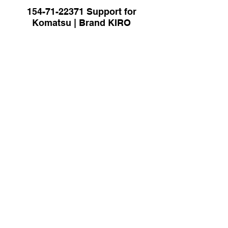
154-71-22371 Support for
Komatsu | Brand KIRO
4190002865 Brake Disc for
SDLG | Brand KIRO