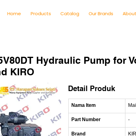
Home
Products
Catalog
Our Brands
About
V80DT Hydraulic Pump for V
nd KIRO
Detail Produk
Nama Item
Ma
Part Number
-
Brand
KI