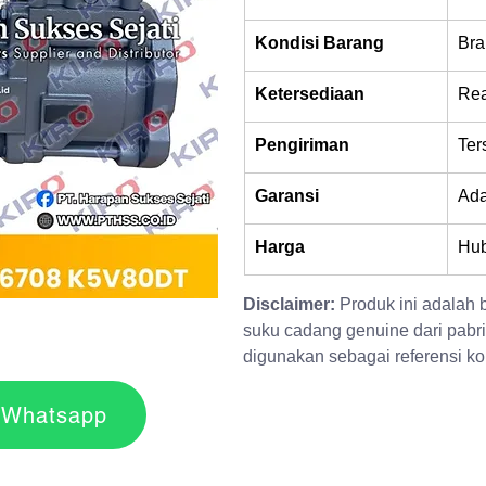
Kondisi Barang
Bra
Ketersediaan
Rea
Pengiriman
Ter
Garansi
Ad
Harga
Hub
Disclaimer:
 Produk ini adalah
suku cadang genuine dari pabri
digunakan sebagai referensi kom
r via Whatsapp