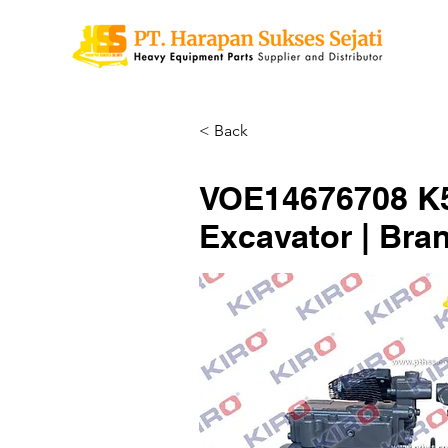
< Back
VOE14676708 K5
Excavator | Bra