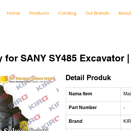
Home
Products
Catalog
Our Brands
About
 for SANY SY485 Excavator |
Detail Produk
Nama Item
Ma
Part Number
-
Brand
KI