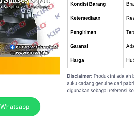
Kondisi Barang
Bra
Ketersediaan
Rea
Pengiriman
Ter
Garansi
Ad
Harga
Hub
Disclaimer:
 Produk ini adalah
suku cadang genuine dari pabri
digunakan sebagai referensi kom
r via Whatsapp