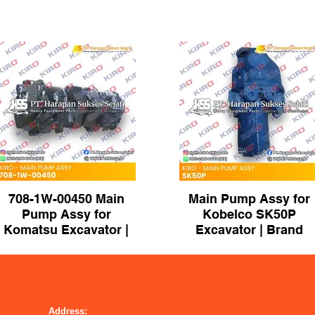
708-1W-00450 Main
Main Pump Assy for
Pump Assy for
Kobelco SK50P
Komatsu Excavator |
Excavator | Brand
Brand KIRO
KIRO
Address: