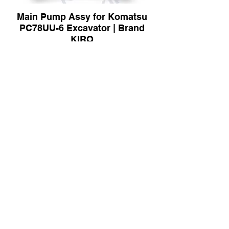
Main Pump Assy for Komatsu
PC78UU-6 Excavator | Brand
KIRO
655-8834 Main Pump Assy for
Caterpillar CAT340D2L
Excavator | Brand KIRO