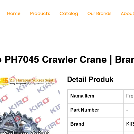
Home
Products
Catalog
Our Brands
About
co PH7045 Crawler Crane | Br
Detail Produk
Nama Item
Fro
Part Number
-
Brand
KI