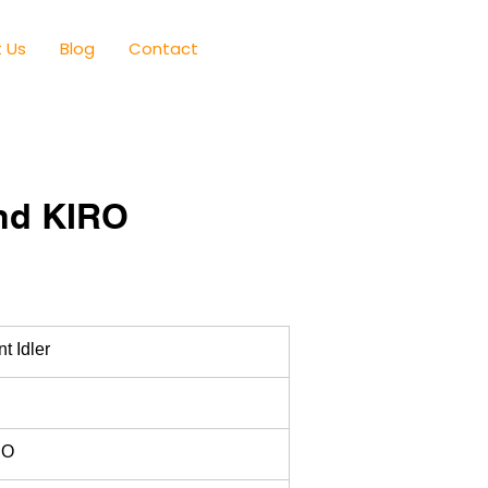
 Us
Blog
Contact
and KIRO
nt Idler
RO