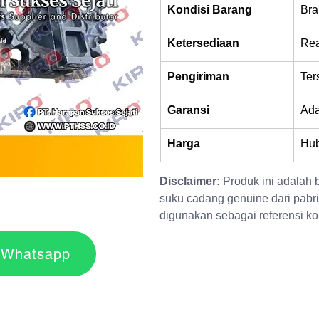
Kondisi Barang
Bra
Ketersediaan
Rea
Pengiriman
Ter
Garansi
Ad
Harga
Hub
Disclaimer:
 Produk ini adalah
suku cadang genuine dari pabri
digunakan sebagai referensi kom
r via Whatsapp