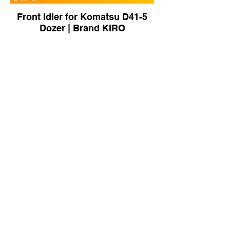
Front Idler for Komatsu D41-5
Dozer | Brand KIRO
Front Idler for XCMG QUY50
Crawler Crane | Brand KIRO